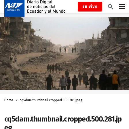
En vivo
Home
cq5dam.thumbnail.cropped.500.281.jpeg
cq5dam.thumbnail.cropped.500.281.jp
eg