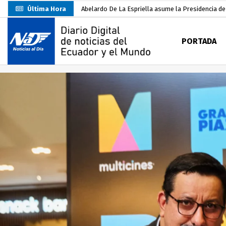
Última Hora
Abelardo De La Espriella asume la Presidencia d
Sin objeciones la candidatura de Carlos Rodríguez
PORTADA
Más de 3.800 escuelas estarían en riesgo por El 
Nuevo Santa Rosa Sporting Club inicia su camino 
UTMACH fortalece la formación especializada con
Unidad Popular confirma acuerdo político con RC, 
Delegación de El Oro fiscaliza propaganda electo
Gobierno Estudiantil Ugartino 2026-2027, fue po
Darwin Pereira oficializa su candidatura a la alca