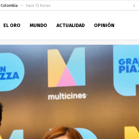
e Colombia
hace 12 horas
 para la Alcaldía de Machala
hace 18 horas
EL ORO
MUNDO
ACTUALIDAD
OPINIÓN
Niño
hace 23 horas
en la Serie A del Fútbol Femenino Nacional 2026
hace 1 día
 su Maestría en Producción Animal
hace 2 días
socialismo y Lista 70 en Pichincha y varias provincias
hace 2 días
ral
hace 2 días
sesionado
hace 2 días
ldía de Machala
hace 10 horas