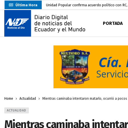
Última Hora
Unidad Popular confirma acuerdo político con RC, 
Delegación de El Oro fiscaliza propaganda electo
PORTADA
Gobierno Estudiantil Ugartino 2026-2027, fue po
Prefecto Clemente Bravo Inauguró Centro de Aco
Carlos Rodríguez presentó documentación certific
Colombia reanuda venta de energía
hace 2 dí
Carlos Rodríguez inscribe su candidatura a la alc
Carlos Carrión Figueroa, Premio Nacional de Lite
Nuevo Santa Rosa Sporting Club inicia su camino 
Home
Actualidad
Mientras caminaba intentaron matarlo, ocurrió a pocos
ACTUALIDAD
Mientras caminaba intentar