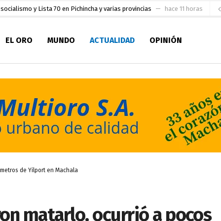
socialismo y Lista 70 en Pichincha y varias provincias
hace 11 horas
ral
hace 12 horas
EL ORO
MUNDO
ACTUALIDAD
OPINIÓN
sesionado
hace 13 horas
pio Casa del Pescador Artesanal Orense
hace 1 día
ada para su inscripción a la alcaldía de Machala
hace 1 día
as
aldía de Machala
hace 2 días
ratura Eugenio Espejo
hace 2 días
en la Serie A del Fútbol Femenino Nacional 2026
hace 5 horas
 metros de Yilport en Machala
on matarlo, ocurrió a pocos