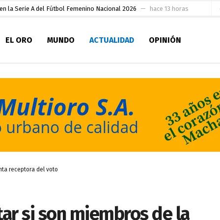
 su Maestría en Producción Animal
hace 15 horas
socialismo y Lista 70 en Pichincha y varias provincias
hace 20 horas
EL ORO
MUNDO
ACTUALIDAD
OPINIÓN
ral
hace 20 horas
sesionado
hace 21 horas
pio Casa del Pescador Artesanal Orense
hace 1 día
ada para su inscripción a la alcaldía de Machala
hace 2 días
as
aldía de Machala
hace 3 días
Niño
hace 2 horas
ta receptora del voto
ar si son miembros de la