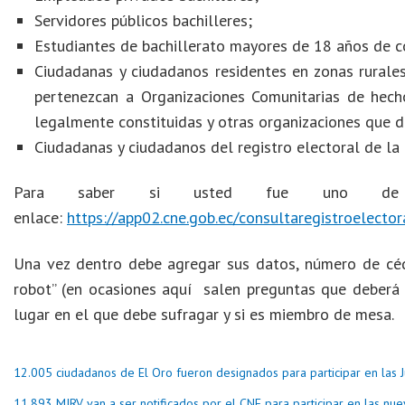
Servidores públicos bachilleres;
Estudiantes de bachillerato mayores de 18 años de co
Ciudadanas y ciudadanos residentes en zonas rurales
pertenezcan a Organizaciones Comunitarias de hech
legalmente constituidas y otras organizaciones que d
Ciudadanas y ciudadanos del registro electoral de la r
Para saber si usted fue uno de lo
enlace:
https://app02.cne.gob.ec/consultaregistroelector
Una vez dentro debe agregar sus datos, número de cédu
robot” (en ocasiones aquí salen preguntas que deberá r
lugar en el que debe sufragar y si es miembro de mesa.
12.005 ciudadanos de El Oro fueron designados para participar en las 
11.893 MJRV van a ser notificados por el CNE para participar en las nu