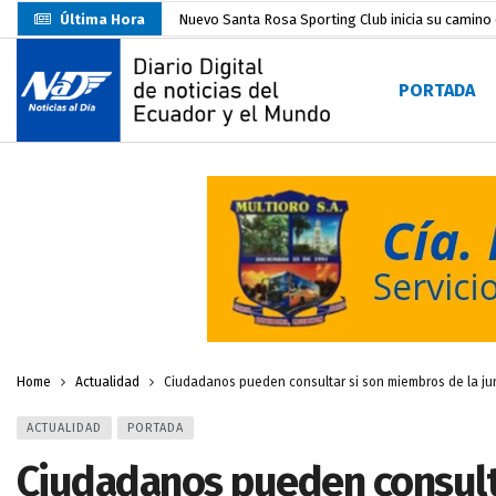
Última Hora
UTMACH fortalece la formación especializada con
Unidad Popular confirma acuerdo político con RC, 
PORTADA
Delegación de El Oro fiscaliza propaganda electo
Gobierno Estudiantil Ugartino 2026-2027, fue po
Prefecto Clemente Bravo Inauguró Centro de Aco
Carlos Rodríguez presentó documentación certific
Colombia reanuda venta de energía
hace 2 dí
Carlos Rodríguez inscribe su candidatura a la alc
Más de 3.800 escuelas estarían en riesgo por El 
Home
Actualidad
Ciudadanos pueden consultar si son miembros de la jun
ACTUALIDAD
PORTADA
Ciudadanos pueden consult