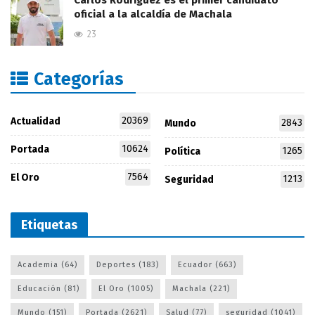
oficial a la alcaldía de Machala
23
Categorías
20369
Actualidad
2843
Mundo
10624
Portada
1265
Política
7564
El Oro
1213
Seguridad
Etiquetas
Academia
(64)
Deportes
(183)
Ecuador
(663)
Educación
(81)
El Oro
(1005)
Machala
(221)
Mundo
(151)
Portada
(2621)
Salud
(77)
seguridad
(1041)