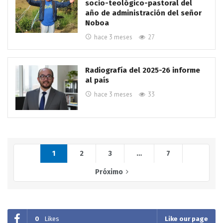
socio-teológico-pastoral del
año de administración del señor
Noboa
hace 3 meses
27
Radiografía del 2025-26 informe
al país
hace 3 meses
33
1
2
3
…
7
Próximo
0
Likes
Like our page