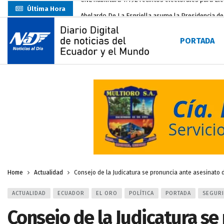
Última Hora
Abelardo De La Espriella asume la Presidencia d
Sin objeciones la candidatura de Carlos Rodríguez
PORTADA
Más de 3.800 escuelas estarían en riesgo por El 
Nuevo Santa Rosa Sporting Club inicia su camino 
UTMACH fortalece la formación especializada con
Unidad Popular confirma acuerdo político con RC, 
Delegación de El Oro fiscaliza propaganda electo
Gobierno Estudiantil Ugartino 2026-2027, fue po
Darwin Pereira oficializa su candidatura a la alca
Home
Actualidad
Consejo de la Judicatura se pronuncia ante asesinato 
ACTUALIDAD
ECUADOR
EL ORO
POLÍTICA
PORTADA
SEGUR
Consejo de la Judicatura se