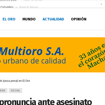
e Colombia
hace 14 horas
 para la Alcaldía de Machala
hace 20 horas
EL ORO
MUNDO
ACTUALIDAD
OPINIÓN
Niño
hace 1 día
en la Serie A del Fútbol Femenino Nacional 2026
hace 2 días
 su Maestría en Producción Animal
hace 2 días
socialismo y Lista 70 en Pichincha y varias provincias
hace 2 días
ral
hace 2 días
sesionado
hace 2 días
ldía de Machala
hace 12 horas
de jueza penal en El Oro
IDAD
SOCIAL
 pronuncia ante asesinato