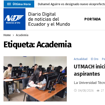
Última Hora
Más de 160 libros llegarán a las escuelas del Arch
Carlos Rodríguez es el primer candidato oficial a 
PORTADA
Danilo Palacios junto a su esposa lució el lazo
Darwin Pereira oficializa su candidatura a la alca
CNE habilitará 4.492 recintos electorales para El
Home
Academia
Etiqueta:
Academia
Abelardo De La Espriella asume la Presidencia d
Sin objeciones la candidatura de Carlos Rodríguez
Más de 3.800 escuelas estarían en riesgo por El 
Actualidad
El Oro
Po
Cuatro años después: transformar lo pendiente y 
UTMACH inici
aspirantes
La Universidad Técn
04/08/2026
27