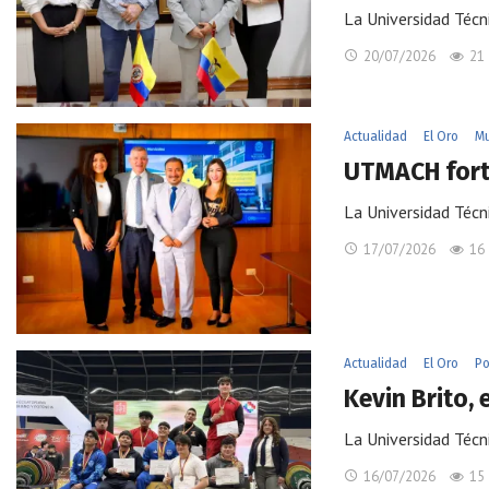
La Universidad Técn
20/07/2026
21
Actualidad
El Oro
M
UTMACH forta
La Universidad Téc
17/07/2026
16
Actualidad
El Oro
Po
Kevin Brito
La Universidad Técn
16/07/2026
15