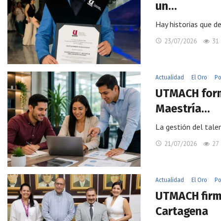
un…
Hay historias que d
23/07/2026
31
Actualidad
El Oro
Po
UTMACH form
Maestría…
La gestión del tale
21/07/2026
27
Actualidad
El Oro
Po
UTMACH firm
Cartagena