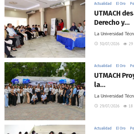
Actualidad
El Oro
Po
UTMACH desa
Derecho y…
La Universidad Técn
30/07/2026
29
Actualidad
El Oro
Po
UTMACH Proye
la…
La Universidad Técn
29/07/2026
18
Actualidad
El Oro
Po