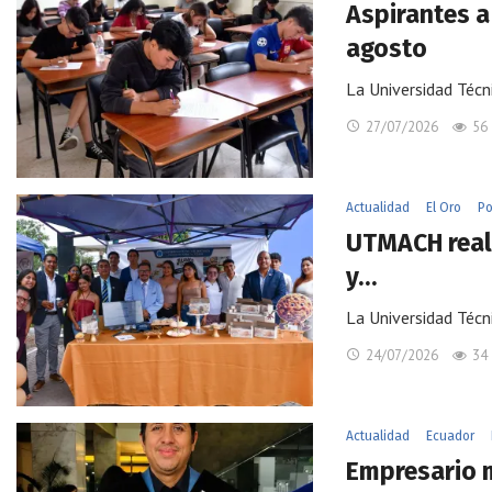
Aspirantes a
agosto
La Universidad Técn
27/07/2026
56
Actualidad
El Oro
Po
UTMACH reali
y…
La Universidad Técn
24/07/2026
34
Actualidad
Ecuador
Empresario 