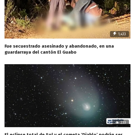
1,433
Fue secuestrado asesinado y abandonado, en una
guardarraya del cantón El Guabo
233
El eclipse total de Sol y el cometa ‘Diablo’ podrán ser