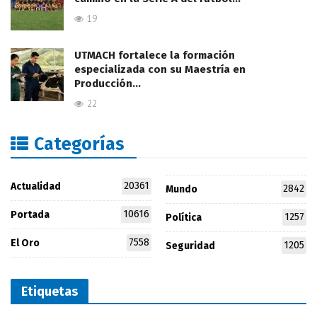
19
UTMACH fortalece la formación
especializada con su Maestría en
Producción…
22
Categorías
20361
Actualidad
2842
Mundo
10616
Portada
1257
Política
7558
El Oro
1205
Seguridad
Etiquetas