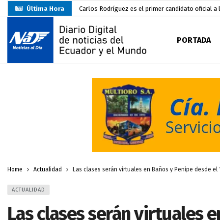
Última Hora
Carlos Rodríguez es el primer candidato oficial a 
Danilo Palacios junto a su esposa lució el lazo
PORTADA
Darwin Pereira oficializa su candidatura a la alca
CNE habilitará 4.492 recintos electorales para El
Abelardo De La Espriella asume la Presidencia d
Sin objeciones la candidatura de Carlos Rodríguez
Más de 3.800 escuelas estarían en riesgo por El 
Nuevo Santa Rosa Sporting Club inicia su camino 
Duhamel Aguirre es designado nuevo viceprefecto
Home
Actualidad
Las clases serán virtuales en Baños y Penipe desde el 
ACTUALIDAD
Las clases serán virtuales 