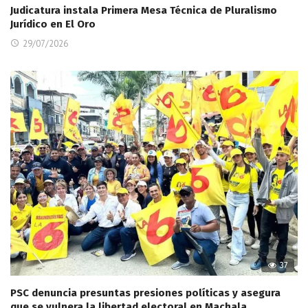
Judicatura instala Primera Mesa Técnica de Pluralismo
Jurídico en El Oro
29/07/2026
37
PSC denuncia presuntas presiones políticas y asegura
que se vulnera la libertad electoral en Machala