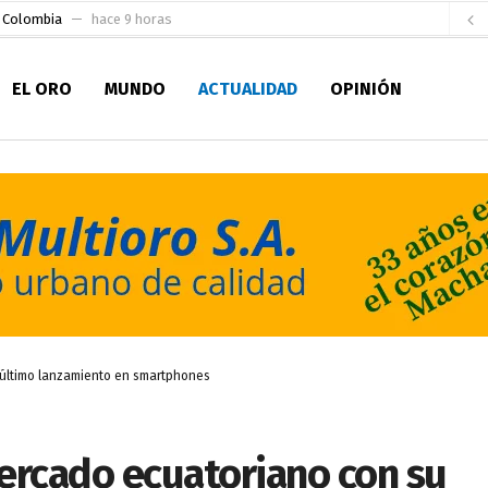
e Colombia
hace 9 horas
 para la Alcaldía de Machala
hace 15 horas
EL ORO
MUNDO
ACTUALIDAD
OPINIÓN
Niño
hace 19 horas
en la Serie A del Fútbol Femenino Nacional 2026
hace 1 día
 su Maestría en Producción Animal
hace 1 día
socialismo y Lista 70 en Pichincha y varias provincias
hace 2 días
ral
hace 2 días
sesionado
hace 2 días
ldía de Machala
hace 7 horas
 último lanzamiento en smartphones
ercado ecuatoriano con su