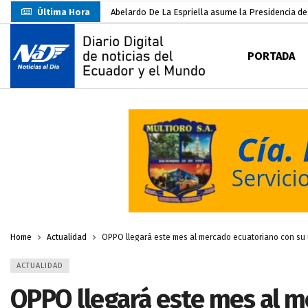
Última Hora
Abelardo De La Espriella asume la Presidencia d
Sin objeciones la candidatura de Carlos Rodríguez
PORTADA
Más de 3.800 escuelas estarían en riesgo por El 
Nuevo Santa Rosa Sporting Club inicia su camino 
UTMACH fortalece la formación especializada con
Unidad Popular confirma acuerdo político con RC, 
Delegación de El Oro fiscaliza propaganda electo
Gobierno Estudiantil Ugartino 2026-2027, fue po
Darwin Pereira oficializa su candidatura a la alca
Home
Actualidad
OPPO llegará este mes al mercado ecuatoriano con su
ACTUALIDAD
OPPO llegará este mes al m