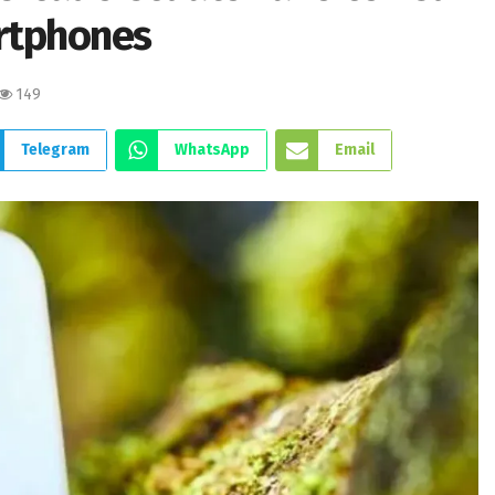
rtphones
149
Telegram
WhatsApp
Email