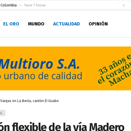
e Colombia
hace 7 horas
 para la Alcaldía de Machala
hace 13 horas
EL ORO
MUNDO
ACTUALIDAD
OPINIÓN
Niño
hace 18 horas
en la Serie A del Fútbol Femenino Nacional 2026
hace 1 día
 su Maestría en Producción Animal
hace 1 día
socialismo y Lista 70 en Pichincha y varias provincias
hace 1 día
ral
hace 2 días
sesionado
hace 2 días
ldía de Machala
hace 5 horas
 Vargas en La Iberia, cantón El Guabo
AL
n flexible de la vía Madero