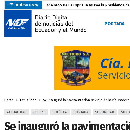
Última Hora
Abelardo De La Espriella asume la Presidencia d
Sin objeciones la candidatura de Carlos Rodríguez
PORTADA
Más de 3.800 escuelas estarían en riesgo por El 
Nuevo Santa Rosa Sporting Club inicia su camino 
UTMACH fortalece la formación especializada con
Unidad Popular confirma acuerdo político con RC, 
Delegación de El Oro fiscaliza propaganda electo
Gobierno Estudiantil Ugartino 2026-2027, fue po
Darwin Pereira oficializa su candidatura a la alca
Home
Actualidad
Se inauguró la pavimentación flexible de la vía Madero
ACTUALIDAD
EL ORO
POLÍTICA
PORTADA
SEGURIDAD
SOCI
Se inauguró la pavimentació