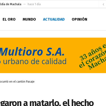
aldía de Machala
hace 1 día
ratura Eugenio Espejo
hace 1 día
EL ORO
MUNDO
ACTUALIDAD
OPINIÓN
 personal de Bomberos Machala
hace 1 día
Seccionales 2027
hace 1 día
fatura de Bomberos
hace 1 día
pirantes
hace 2 días
ultitudinario pregón lleno de color y tradición
hace 2 días
ctar a las prefecturas en la cooperación internacional
hace 2 días
ada para su inscripción a la alcaldía de Machala
hace 2 horas
ocurrió en el cantón Pasaje
egaron a matarlo, el hecho