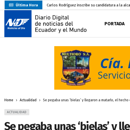
Última Hora
Carlos Rodríguez inscribe su candidatura a la alc
Carlos Carrión Figueroa, Premio Nacional de Lite
PORTADA
Incendio en local de comidas fue extinguido por
Presentación de Candidaturas de las Elecciones 
Representantes del MMO visitaron la Primera Je
UTMACH inicia pruebas de admisión para 7.467 as
Santa Rosa inició sus fiestas patronales con un m
Machala fue sede del acuerdo nacional para proye
Carlos Rodríguez presentó documentación certific
Home
Actualidad
Se pegaba unas ‘bielas’ y llegaron a matarlo, el hecho 
ACTUALIDAD
Se pegaba unas ‘bielas’ y ll