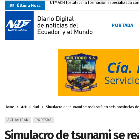
Última Hora
Unidad Popular confirma acuerdo político con RC, 
Delegación de El Oro fiscaliza propaganda electo
PORTADA
Gobierno Estudiantil Ugartino 2026-2027, fue po
Prefecto Clemente Bravo Inauguró Centro de Aco
Carlos Rodríguez presentó documentación certific
Colombia reanuda venta de energía
hace 2 dí
Carlos Rodríguez inscribe su candidatura a la alc
Carlos Carrión Figueroa, Premio Nacional de Lite
Nuevo Santa Rosa Sporting Club inicia su camino 
Home
Actualidad
Simulacro de tsunami se realizará en seis provincias d
ACTUALIDAD
PORTADA
Simulacro de tsunami se rea