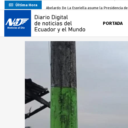
Última Hora
Abelardo De La Espriella asume la Presidencia d
Sin objeciones la candidatura de Carlos Rodríguez
PORTADA
Más de 3.800 escuelas estarían en riesgo por El 
Nuevo Santa Rosa Sporting Club inicia su camino 
UTMACH fortalece la formación especializada con
Unidad Popular confirma acuerdo político con RC, 
Delegación de El Oro fiscaliza propaganda electo
Gobierno Estudiantil Ugartino 2026-2027, fue po
Darwin Pereira oficializa su candidatura a la alca