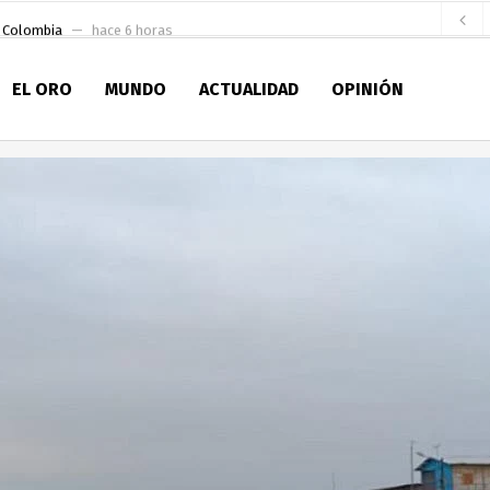
e Colombia
hace 6 horas
 para la Alcaldía de Machala
hace 11 horas
EL ORO
MUNDO
ACTUALIDAD
OPINIÓN
Niño
hace 16 horas
en la Serie A del Fútbol Femenino Nacional 2026
hace 1 día
 su Maestría en Producción Animal
hace 1 día
socialismo y Lista 70 en Pichincha y varias provincias
hace 1 día
ral
hace 1 día
sesionado
hace 1 día
ldía de Machala
hace 3 horas