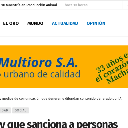
 su Maestría en Producción Animal
hace 18 horas
socialismo y Lista 70 en Pichincha y varias provincias
hace 22 horas
EL ORO
MUNDO
ACTUALIDAD
OPINIÓN
ral
hace 23 horas
sesionado
hace 23 horas
pio Casa del Pescador Artesanal Orense
hace 2 días
ada para su inscripción a la alcaldía de Machala
hace 2 días
as
aldía de Machala
hace 3 días
Niño
hace 4 horas
 y medios de comunicación que generen o difundan contenido generado por IA
IDAD
SOCIAL
y que sanciona a personas