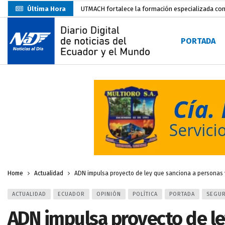
Última Hora
UTMACH fortalece la formación especializada con
Unidad Popular confirma acuerdo político con RC, 
PORTADA
Delegación de El Oro fiscaliza propaganda electo
Gobierno Estudiantil Ugartino 2026-2027, fue po
Prefecto Clemente Bravo Inauguró Centro de Aco
Carlos Rodríguez presentó documentación certific
Colombia reanuda venta de energía
hace 2 dí
Carlos Rodríguez inscribe su candidatura a la alc
Más de 3.800 escuelas estarían en riesgo por El 
Home
Actualidad
ADN impulsa proyecto de ley que sanciona a personas
ACTUALIDAD
ECUADOR
OPINIÓN
POLÍTICA
PORTADA
SEGUR
ADN impulsa proyecto de le