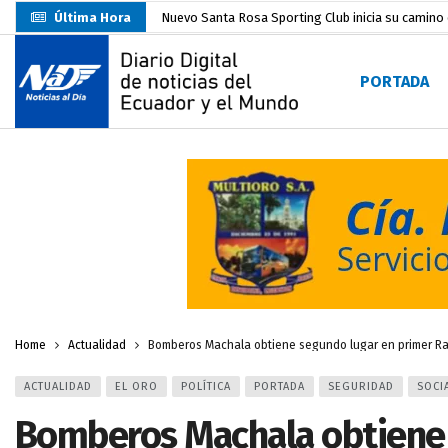
Última Hora
Nuevo Santa Rosa Sporting Club inicia su camino 
UTMACH fortalece la formación especializada con
PORTADA
Unidad Popular confirma acuerdo político con RC, 
Delegación de El Oro fiscaliza propaganda electo
Gobierno Estudiantil Ugartino 2026-2027, fue po
Prefecto Clemente Bravo Inauguró Centro de Aco
Carlos Rodríguez presentó documentación certific
Colombia reanuda venta de energía
hace 2 dí
Sin objeciones la candidatura de Carlos Rodríguez
Home
Actualidad
Bomberos Machala obtiene segundo lugar en primer Ral
ACTUALIDAD
EL ORO
POLÍTICA
PORTADA
SEGURIDAD
SOCI
Bomberos Machala obtiene 