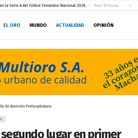
en la Serie A del Fútbol Femenino Nacional 2026
hace 18 horas
 su Maestría en Producción Animal
hace 20 horas
EL ORO
MUNDO
ACTUALIDAD
OPINIÓN
socialismo y Lista 70 en Pichincha y varias provincias
hace 1 día
ral
hace 1 día
sesionado
hace 1 día
pio Casa del Pescador Artesanal Orense
hace 2 días
ada para su inscripción a la alcaldía de Machala
hace 2 días
as
 para la Alcaldía de Machala
hace 1 hora
ly de Atención Prehospitalaria
AL
segundo lugar en primer