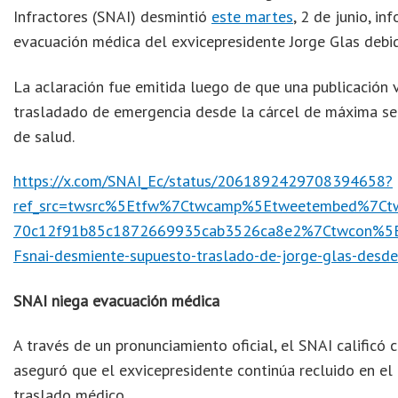
Infractores (SNAI) desmintió
este martes
, 2 de junio, i
evacuación médica del exvicepresidente Jorge Glas debid
La aclaración fue emitida luego de que una publicación v
trasladado de emergencia desde la cárcel de máxima seg
de salud.
https://x.com/SNAI_Ec/status/2061892429708394658?
ref_src=twsrc%5Etfw%7Ctwcamp%5Etweetembed%7C
70c12f91b85c1872669935cab3526ca8e2%7Ctwcon%5Es
Fsnai-desmiente-supuesto-traslado-de-jorge-glas-desde
SNAI niega evacuación médica
A través de un pronunciamiento oficial, el SNAI calificó
aseguró que el exvicepresidente continúa recluido en el 
traslado médico.