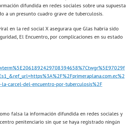
nformación difundida en redes sociales sobre una supuesta
o a un presunto cuadro grave de tuberculosis.
iral en la red social X asegurara que Glas habría sido
uridad, El Encuentro, por complicaciones en su estado
twterm%5E2061892429708394658%7Ctwgr%5E97029f
1_&ref_url=https%3A%2F%2Fprimeraplana.com.ec%2
-la-carcel-del-encuentro-por-tuberculosis%2F
 como falsa la información difundida en redes sociales y
centro penitenciario sin que se haya registrado ningún