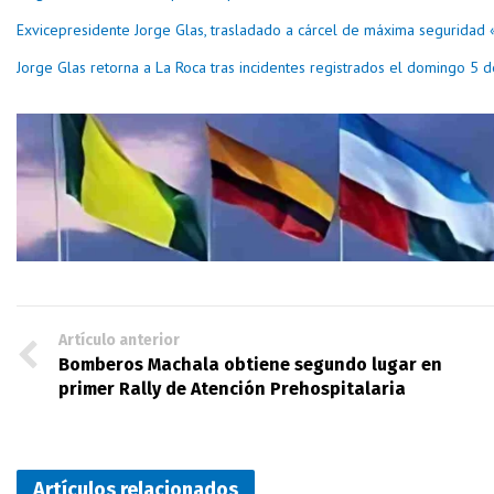
Exvicepresidente Jorge Glas, trasladado a cárcel de máxima seguridad 
Jorge Glas retorna a La Roca tras incidentes registrados el domingo 5 
Artículo anterior
Bomberos Machala obtiene segundo lugar en
primer Rally de Atención Prehospitalaria
Artículos relacionados