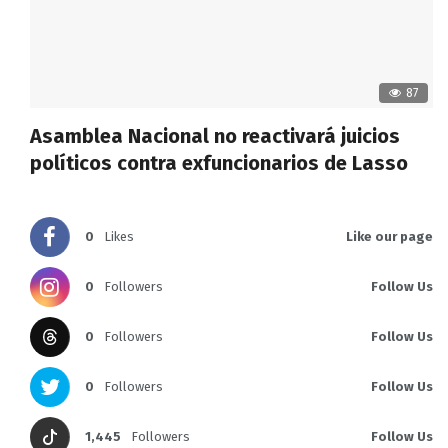
87
Asamblea Nacional no reactivará juicios
políticos contra exfuncionarios de Lasso
0
Likes
Like our page
0
Followers
Follow Us
0
Followers
Follow Us
0
Followers
Follow Us
1,445
Followers
Follow Us