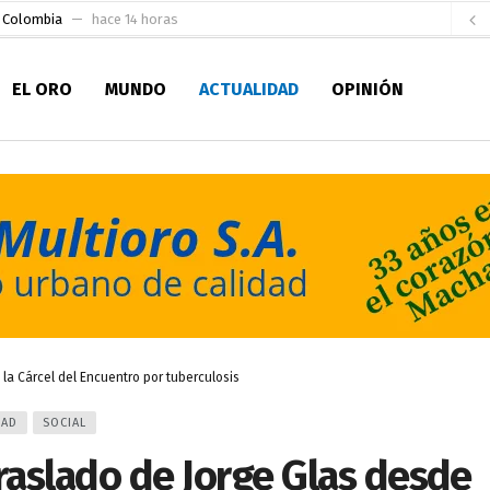
e Colombia
hace 14 horas
 para la Alcaldía de Machala
hace 19 horas
EL ORO
MUNDO
ACTUALIDAD
OPINIÓN
Niño
hace 1 día
en la Serie A del Fútbol Femenino Nacional 2026
hace 2 días
 su Maestría en Producción Animal
hace 2 días
socialismo y Lista 70 en Pichincha y varias provincias
hace 2 días
ral
hace 2 días
sesionado
hace 2 días
ldía de Machala
hace 12 horas
la Cárcel del Encuentro por tuberculosis
DAD
SOCIAL
aslado de Jorge Glas desde