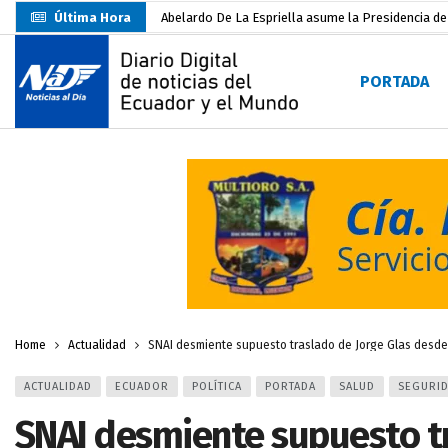
Última Hora
Abelardo De La Espriella asume la Presidencia d
Sin objeciones la candidatura de Carlos Rodríguez
PORTADA
Más de 3.800 escuelas estarían en riesgo por El 
Nuevo Santa Rosa Sporting Club inicia su camino 
UTMACH fortalece la formación especializada con
Unidad Popular confirma acuerdo político con RC, 
Delegación de El Oro fiscaliza propaganda electo
Gobierno Estudiantil Ugartino 2026-2027, fue po
Darwin Pereira oficializa su candidatura a la alca
Home
Actualidad
SNAI desmiente supuesto traslado de Jorge Glas desde 
ACTUALIDAD
ECUADOR
POLÍTICA
PORTADA
SALUD
SEGURI
SNAI desmiente supuesto tr