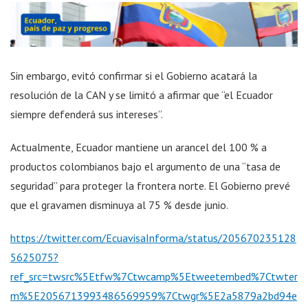
Sin embargo, evitó confirmar si el Gobierno acatará la
resolución de la CAN y se limitó a afirmar que “el Ecuador
siempre defenderá sus intereses”.
Actualmente, Ecuador mantiene un arancel del 100 % a
productos colombianos bajo el argumento de una “tasa de
seguridad” para proteger la frontera norte. El Gobierno prevé
que el gravamen disminuya al 75 % desde junio.
https://twitter.com/EcuavisaInforma/status/205670235128
5625075?
ref_src=twsrc%5Etfw%7Ctwcamp%5Etweetembed%7Ctwter
m%5E2056713993486569959%7Ctwgr%5E2a5879a2bd94e