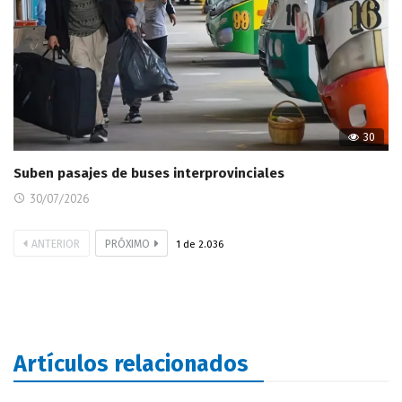
30
Suben pasajes de buses interprovinciales
30/07/2026
ANTERIOR
PRÓXIMO
1
de
2.036
Artículos relacionados