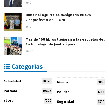
2
Duhamel Aguirre es designado nuevo
viceprefecto de El Oro
20
Más de 160 libros llegarán a las escuelas del
Archipiélago de Jambelí para…
16
Categorías
20370
Actualidad
2843
Mundo
10625
Portada
1266
Política
7565
El Oro
1214
Seguridad