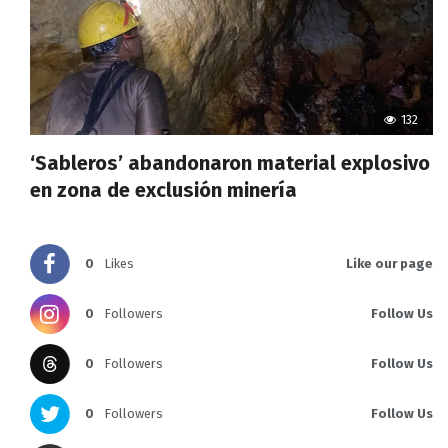
132
‘Sableros’ abandonaron material explosivo
en zona de exclusión minería
0
Likes
Like our page
0
Followers
Follow Us
0
Followers
Follow Us
0
Followers
Follow Us