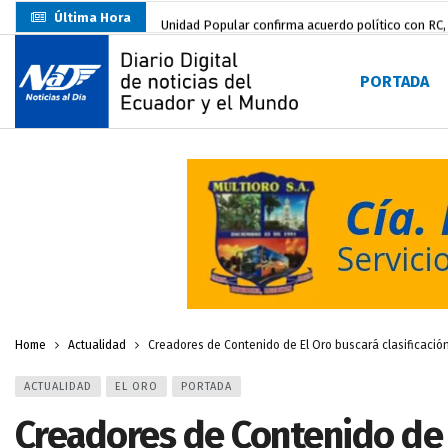
Última Hora
Unidad Popular confirma acuerdo político con RC, 
Delegación de El Oro fiscaliza propaganda electo
PORTADA
Gobierno Estudiantil Ugartino 2026-2027, fue po
Prefecto Clemente Bravo Inauguró Centro de Aco
Carlos Rodríguez presentó documentación certific
Colombia reanuda venta de energía
hace 2 dí
Carlos Rodríguez inscribe su candidatura a la alc
Carlos Carrión Figueroa, Premio Nacional de Lite
Nuevo Santa Rosa Sporting Club inicia su camino 
Home
Actualidad
Creadores de Contenido de El Oro buscará clasificaci
ACTUALIDAD
EL ORO
PORTADA
Creadores de Contenido de E