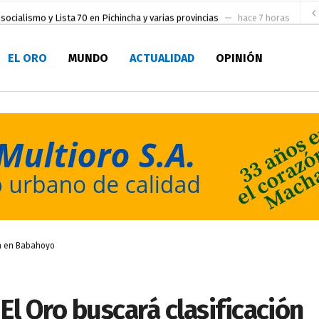
socialismo y Lista 70 en Pichincha y varias provincias
hace 7 horas
ral
hace 8 horas
EL ORO
MUNDO
ACTUALIDAD
OPINIÓN
sesionado
hace 9 horas
pio Casa del Pescador Artesanal Orense
hace 22 horas
ada para su inscripción a la alcaldía de Machala
hace 1 día
as
aldía de Machala
hace 2 días
ratura Eugenio Espejo
hace 2 días
en la Serie A del Fútbol Femenino Nacional 2026
hace 1 hora
ón en Babahoyo
l Oro buscará clasificación