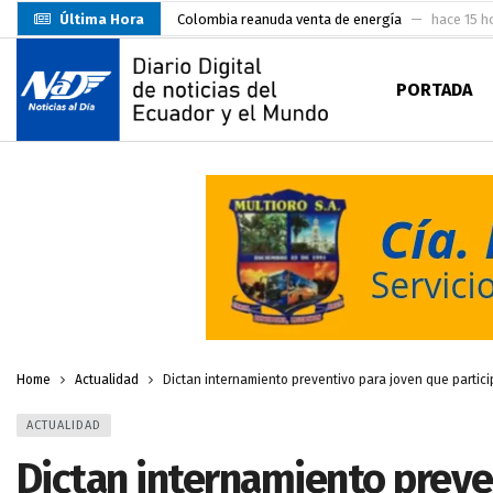
Última Hora
Carlos Rodríguez inscribe su candidatura a la alc
Carlos Carrión Figueroa, Premio Nacional de Lite
PORTADA
Incendio en local de comidas fue extinguido por
Presentación de Candidaturas de las Elecciones 
Representantes del MMO visitaron la Primera Je
UTMACH inicia pruebas de admisión para 7.467 as
Santa Rosa inició sus fiestas patronales con un m
Machala fue sede del acuerdo nacional para proye
Carlos Rodríguez presentó documentación certific
Home
Actualidad
Dictan internamiento preventivo para joven que partici
ACTUALIDAD
Dictan internamiento preve