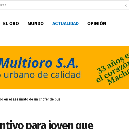
aldía de Machala
hace 1 día
ratura Eugenio Espejo
hace 1 día
EL ORO
MUNDO
ACTUALIDAD
OPINIÓN
 personal de Bomberos Machala
hace 1 día
Seccionales 2027
hace 1 día
fatura de Bomberos
hace 1 día
pirantes
hace 2 días
ultitudinario pregón lleno de color y tradición
hace 2 días
ctar a las prefecturas en la cooperación internacional
hace 2 días
ada para su inscripción a la alcaldía de Machala
hace 2 horas
pó en el asesinato de un chofer de bus
ntivo para joven que