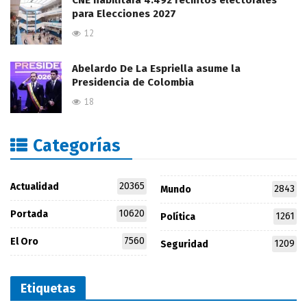
CNE habilitará 4.492 recintos electorales
para Elecciones 2027
12
Abelardo De La Espriella asume la
Presidencia de Colombia
18
Categorías
20365
Actualidad
2843
Mundo
10620
Portada
1261
Política
7560
El Oro
1209
Seguridad
Etiquetas