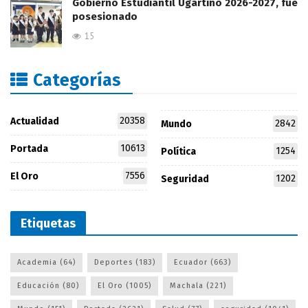
Gobierno Estudiantil Ugartino 2026-2027, fue
posesionado
15
Categorías
20358
Actualidad
2842
Mundo
10613
Portada
1254
Política
7556
El Oro
1202
Seguridad
Etiquetas
Academia
(64)
Deportes
(183)
Ecuador
(663)
Educación
(80)
El Oro
(1005)
Machala
(221)