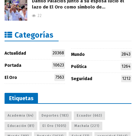
Danilo Palacios junto a su esposa lució el
lazo de El Oro como símbolo de…
22
Categorías
20368
Actualidad
2843
Mundo
10623
Portada
1264
Política
7563
El Oro
1212
Seguridad
Etiquetas
Academia
(64)
Deportes
(183)
Ecuador
(663)
Educación
(81)
El Oro
(1005)
Machala
(221)