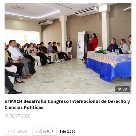
29
UTMACH desarrolla Congreso Internacional de Derecho y
Ciencias Políticas
30/07/2026
ANTERIOR
PRÓXIMO
1
de
2.266