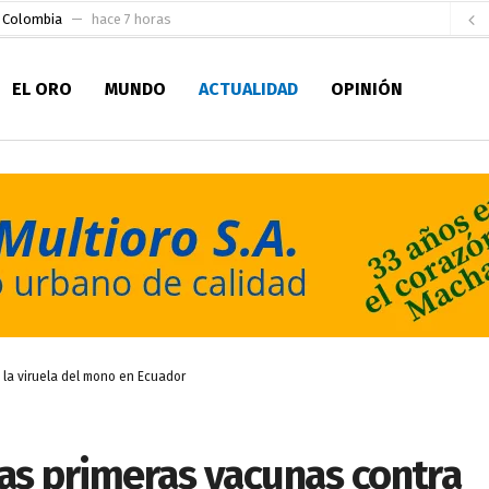
e Colombia
hace 7 horas
 para la Alcaldía de Machala
hace 13 horas
EL ORO
MUNDO
ACTUALIDAD
OPINIÓN
Niño
hace 18 horas
en la Serie A del Fútbol Femenino Nacional 2026
hace 1 día
 su Maestría en Producción Animal
hace 1 día
socialismo y Lista 70 en Pichincha y varias provincias
hace 2 días
ral
hace 2 días
sesionado
hace 2 días
ldía de Machala
hace 5 horas
 la viruela del mono en Ecuador
las primeras vacunas contra