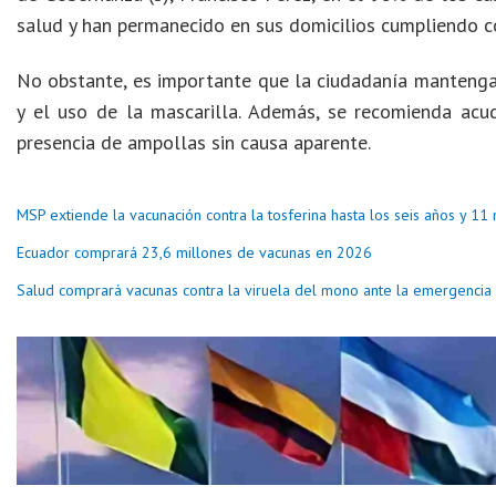
salud y han permanecido en sus domicilios cumpliendo co
No obstante, es importante que la ciudadanía manteng
y el uso de la mascarilla. Además, se recomienda acud
presencia de ampollas sin causa aparente.
MSP extiende la vacunación contra la tosferina hasta los seis años y 1
Ecuador comprará 23,6 millones de vacunas en 2026
Salud comprará vacunas contra la viruela del mono ante la emergencia 