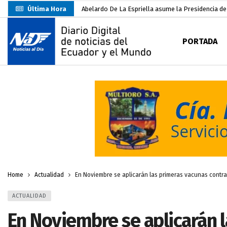
Última Hora
Abelardo De La Espriella asume la Presidencia d
Sin objeciones la candidatura de Carlos Rodríguez
PORTADA
Más de 3.800 escuelas estarían en riesgo por El 
Nuevo Santa Rosa Sporting Club inicia su camino 
UTMACH fortalece la formación especializada con
Unidad Popular confirma acuerdo político con RC, 
Delegación de El Oro fiscaliza propaganda electo
Gobierno Estudiantil Ugartino 2026-2027, fue po
Darwin Pereira oficializa su candidatura a la alca
Home
Actualidad
En Noviembre se aplicarán las primeras vacunas contra
ACTUALIDAD
En Noviembre se aplicarán 