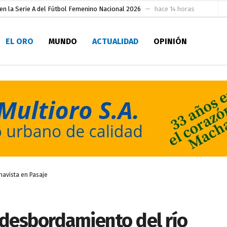
 su Maestría en Producción Animal
hace 16 horas
socialismo y Lista 70 en Pichincha y varias provincias
hace 20 horas
EL ORO
MUNDO
ACTUALIDAD
OPINIÓN
ral
hace 21 horas
sesionado
hace 22 horas
pio Casa del Pescador Artesanal Orense
hace 1 día
ada para su inscripción a la alcaldía de Machala
hace 2 días
as
aldía de Machala
hace 3 días
Niño
hace 2 horas
navista en Pasaje
 desbordamiento del río