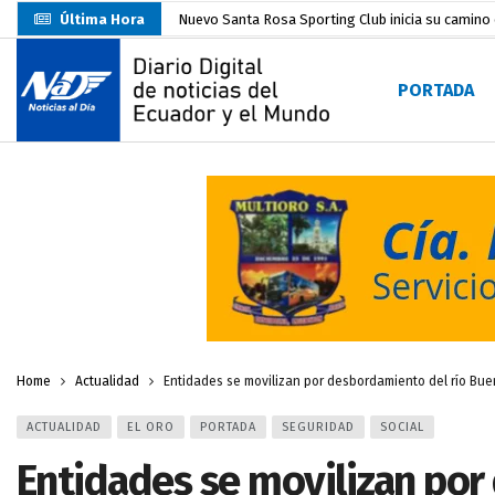
Última Hora
UTMACH fortalece la formación especializada con
Unidad Popular confirma acuerdo político con RC, 
PORTADA
Delegación de El Oro fiscaliza propaganda electo
Gobierno Estudiantil Ugartino 2026-2027, fue po
Prefecto Clemente Bravo Inauguró Centro de Aco
Carlos Rodríguez presentó documentación certific
Colombia reanuda venta de energía
hace 2 dí
Carlos Rodríguez inscribe su candidatura a la alc
Más de 3.800 escuelas estarían en riesgo por El 
Home
Actualidad
Entidades se movilizan por desbordamiento del río Bue
ACTUALIDAD
EL ORO
PORTADA
SEGURIDAD
SOCIAL
Entidades se movilizan por