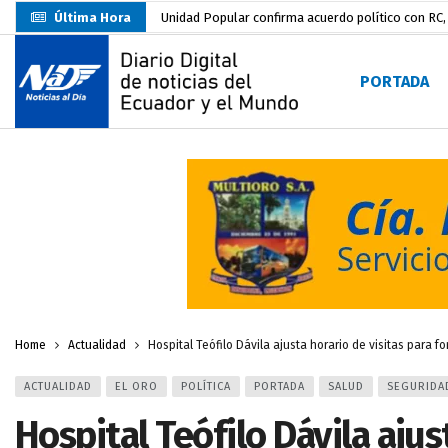
Última Hora
Unidad Popular confirma acuerdo político con RC, 
Delegación de El Oro fiscaliza propaganda electo
PORTADA
Gobierno Estudiantil Ugartino 2026-2027, fue po
Prefecto Clemente Bravo Inauguró Centro de Aco
Carlos Rodríguez presentó documentación certific
Colombia reanuda venta de energía
hace 2 dí
Carlos Rodríguez inscribe su candidatura a la alc
Carlos Carrión Figueroa, Premio Nacional de Lite
Nuevo Santa Rosa Sporting Club inicia su camino 
Home
Actualidad
Hospital Teófilo Dávila ajusta horario de visitas para f
ACTUALIDAD
EL ORO
POLÍTICA
PORTADA
SALUD
SEGURIDA
Hospital Teófilo Dávila ajus