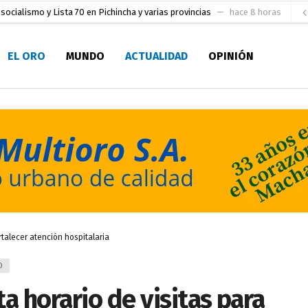
socialismo y Lista 70 en Pichincha y varias provincias
hace 8 horas
ral
hace 9 horas
EL ORO
MUNDO
ACTUALIDAD
OPINIÓN
sesionado
hace 9 horas
pio Casa del Pescador Artesanal Orense
hace 22 horas
ada para su inscripción a la alcaldía de Machala
hace 1 día
as
aldía de Machala
hace 2 días
ratura Eugenio Espejo
hace 2 días
en la Serie A del Fútbol Femenino Nacional 2026
hace 2 horas
ortalecer atención hospitalaria
D
ta horario de visitas para