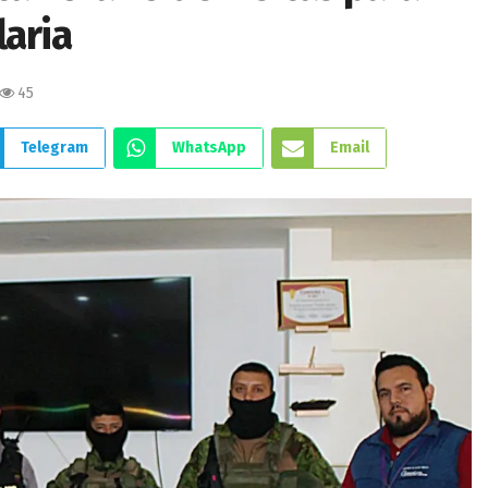
laria
45
Telegram
WhatsApp
Email