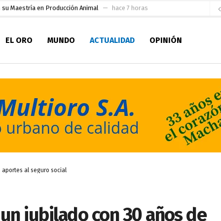
socialismo y Lista 70 en Pichincha y varias provincias
hace 11 horas
ral
hace 12 horas
EL ORO
MUNDO
ACTUALIDAD
OPINIÓN
sesionado
hace 13 horas
pio Casa del Pescador Artesanal Orense
hace 1 día
ada para su inscripción a la alcaldía de Machala
hace 1 día
as
aldía de Machala
hace 2 días
ratura Eugenio Espejo
hace 2 días
en la Serie A del Fútbol Femenino Nacional 2026
hace 5 horas
 aportes al seguro social
á un jubilado con 30 años de