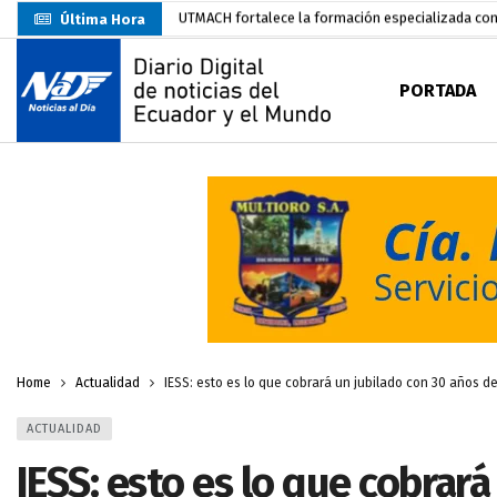
Última Hora
Unidad Popular confirma acuerdo político con RC, 
Delegación de El Oro fiscaliza propaganda electo
PORTADA
Gobierno Estudiantil Ugartino 2026-2027, fue po
Prefecto Clemente Bravo Inauguró Centro de Aco
Carlos Rodríguez presentó documentación certific
Colombia reanuda venta de energía
hace 2 dí
Carlos Rodríguez inscribe su candidatura a la alc
Carlos Carrión Figueroa, Premio Nacional de Lite
Nuevo Santa Rosa Sporting Club inicia su camino 
Home
Actualidad
IESS: esto es lo que cobrará un jubilado con 30 años de
ACTUALIDAD
IESS: esto es lo que cobrar