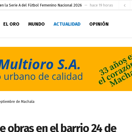
en la Serie A del Fútbol Femenino Nacional 2026
hace 19 horas
 su Maestría en Producción Animal
hace 21 horas
EL ORO
MUNDO
ACTUALIDAD
OPINIÓN
socialismo y Lista 70 en Pichincha y varias provincias
hace 1 día
ral
hace 1 día
sesionado
hace 1 día
pio Casa del Pescador Artesanal Orense
hace 2 días
ada para su inscripción a la alcaldía de Machala
hace 2 días
as
 para la Alcaldía de Machala
hace 2 horas
septiembre de Machala
 obras en el barrio 24 de