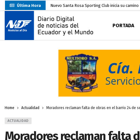
Última Hora
Nuevo Santa Rosa Sporting Club inicia su camino 
UTMACH fortalece la formación especializada con
PORTADA
Unidad Popular confirma acuerdo político con RC, 
Delegación de El Oro fiscaliza propaganda electo
Gobierno Estudiantil Ugartino 2026-2027, fue po
Prefecto Clemente Bravo Inauguró Centro de Aco
Carlos Rodríguez presentó documentación certific
Colombia reanuda venta de energía
hace 2 dí
Sin objeciones la candidatura de Carlos Rodríguez
Home
Actualidad
Moradores reclaman falta de obras en el barrio 24 de 
ACTUALIDAD
Moradores reclaman falta de