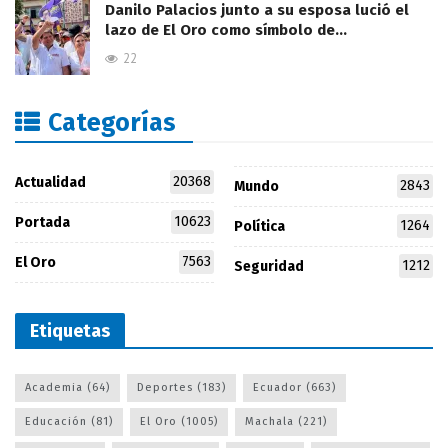
Danilo Palacios junto a su esposa lució el
lazo de El Oro como símbolo de…
22
Categorías
20368
Actualidad
2843
Mundo
10623
Portada
1264
Política
7563
El Oro
1212
Seguridad
Etiquetas
Academia
(64)
Deportes
(183)
Ecuador
(663)
Educación
(81)
El Oro
(1005)
Machala
(221)