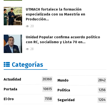
UTMACH fortalece la formación
especializada con su Maestría en
Producción…
20
Unidad Popular confirma acuerdo político
con RC, socialismo y Lista 70 en…
28
Categorías
20360
Actualidad
2842
Mundo
10615
Portada
1256
Política
7558
El Oro
1204
Seguridad