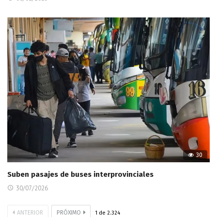
30
Suben pasajes de buses interprovinciales
30/07/2026
ANTERIOR
PRÓXIMO
1
de
2.324