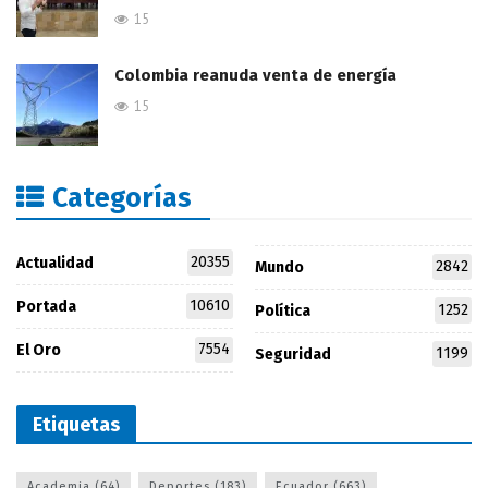
15
Colombia reanuda venta de energía
15
Categorías
20355
Actualidad
2842
Mundo
10610
Portada
1252
Política
7554
El Oro
1199
Seguridad
Etiquetas
Academia
(64)
Deportes
(183)
Ecuador
(663)