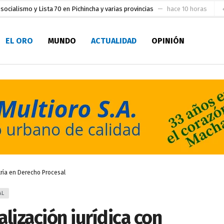
socialismo y Lista 70 en Pichincha y varias provincias
hace 10 horas
ral
hace 11 horas
EL ORO
MUNDO
ACTUALIDAD
OPINIÓN
sesionado
hace 11 horas
pio Casa del Pescador Artesanal Orense
hace 1 día
ada para su inscripción a la alcaldía de Machala
hace 1 día
as
aldía de Machala
hace 2 días
ratura Eugenio Espejo
hace 2 días
en la Serie A del Fútbol Femenino Nacional 2026
hace 4 horas
tría en Derecho Procesal
AL
lización jurídica con