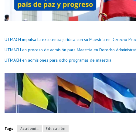
UTMACH impulsa la excelencia jurídica con su Maestría en Derecho Pro
UTMACH en proceso de admisión para Maestría en Derecho Administrat
UTMACH en admisiones para ocho programas de maestría
Tags:
Academia
Educación