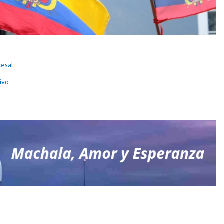
cesal
ivo