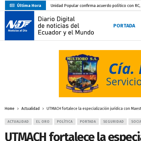
Última Hora
Unidad Popular confirma acuerdo político con RC, 
Delegación de El Oro fiscaliza propaganda electo
PORTADA
Gobierno Estudiantil Ugartino 2026-2027, fue po
Prefecto Clemente Bravo Inauguró Centro de Aco
Carlos Rodríguez presentó documentación certific
Colombia reanuda venta de energía
hace 2 dí
Carlos Rodríguez inscribe su candidatura a la alc
Carlos Carrión Figueroa, Premio Nacional de Lite
Nuevo Santa Rosa Sporting Club inicia su camino 
Home
Actualidad
UTMACH fortalece la especialización jurídica con Maes
ACTUALIDAD
EL ORO
POLÍTICA
PORTADA
SEGURIDAD
SOCI
UTMACH fortalece la especia