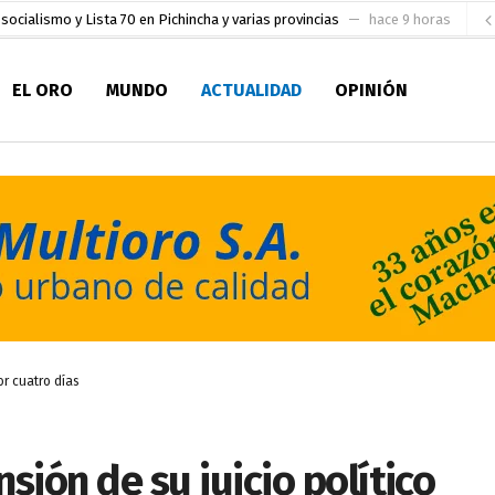
ral
hace 10 horas
sesionado
hace 11 horas
EL ORO
MUNDO
ACTUALIDAD
OPINIÓN
pio Casa del Pescador Artesanal Orense
hace 24 horas
ada para su inscripción a la alcaldía de Machala
hace 1 día
as
aldía de Machala
hace 2 días
ratura Eugenio Espejo
hace 2 días
en la Serie A del Fútbol Femenino Nacional 2026
hace 3 horas
or cuatro días
sión de su juicio político