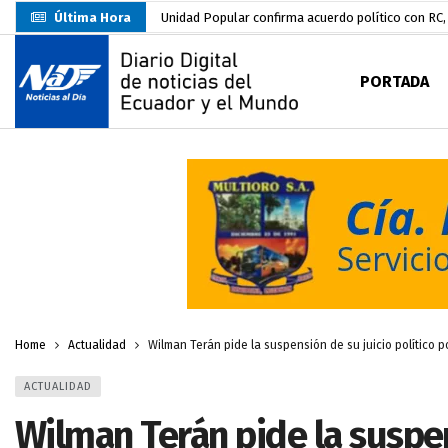
Última Hora
Delegación de El Oro fiscaliza propaganda electo
Gobierno Estudiantil Ugartino 2026-2027, fue po
PORTADA
Prefecto Clemente Bravo Inauguró Centro de Aco
Carlos Rodríguez presentó documentación certific
Colombia reanuda venta de energía
hace 2 dí
Carlos Rodríguez inscribe su candidatura a la alc
Carlos Carrión Figueroa, Premio Nacional de Lite
Nuevo Santa Rosa Sporting Club inicia su camino 
Home
Actualidad
Wilman Terán pide la suspensión de su juicio político p
ACTUALIDAD
Wilman Terán pide la suspen