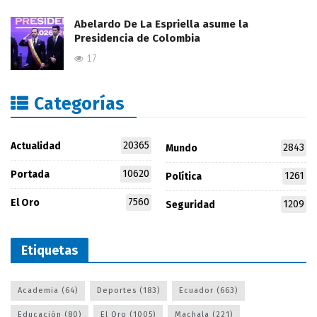
Abelardo De La Espriella asume la
Presidencia de Colombia
17
Categorías
20365
Actualidad
2843
Mundo
10620
Portada
1261
Política
7560
El Oro
1209
Seguridad
Etiquetas
Academia
(64)
Deportes
(183)
Ecuador
(663)
Educación
(80)
El Oro
(1005)
Machala
(221)