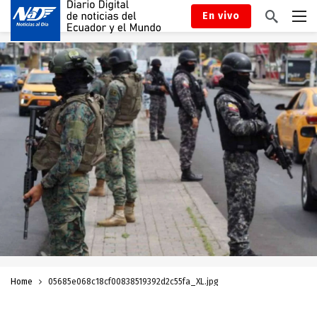
En vivo
Home
05685e068c18cf00838519392d2c55fa_XL.jpg