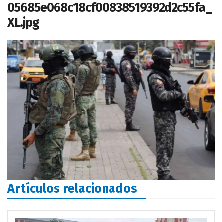
05685e068c18cf00838519392d2c55fa_
XL.jpg
Artículos relacionados