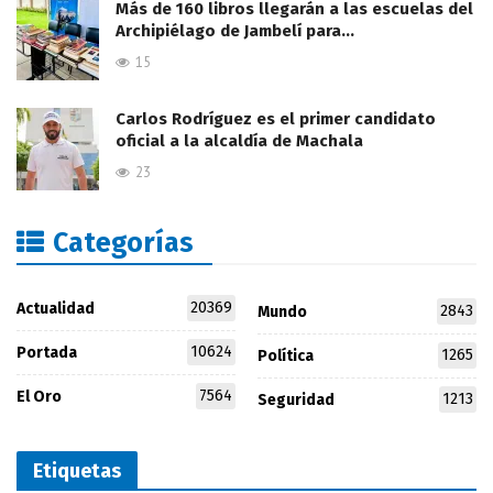
Más de 160 libros llegarán a las escuelas del
Archipiélago de Jambelí para…
15
Carlos Rodríguez es el primer candidato
oficial a la alcaldía de Machala
23
Categorías
20369
Actualidad
2843
Mundo
10624
Portada
1265
Política
7564
El Oro
1213
Seguridad
Etiquetas