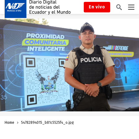
En vivo
Home
54782894015_b81c5525f4_o.jpg