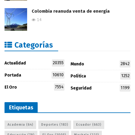
Colombia reanuda venta de energía
14
Categorías
20355
Actualidad
2842
Mundo
10610
Portada
1252
Política
7554
El Oro
1199
Seguridad
Etiquetas
Academia
(64)
Deportes
(183)
Ecuador
(663)
Educación
(79)
El Oro
(1005)
Machala
(221)