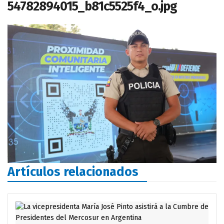
54782894015_b81c5525f4_o.jpg
Artículos relacionados