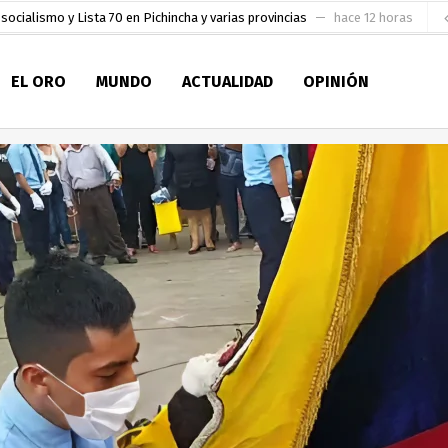
socialismo y Lista 70 en Pichincha y varias provincias
hace 12 horas
ral
hace 13 horas
EL ORO
MUNDO
ACTUALIDAD
OPINIÓN
sesionado
hace 13 horas
pio Casa del Pescador Artesanal Orense
hace 1 día
ada para su inscripción a la alcaldía de Machala
hace 1 día
as
aldía de Machala
hace 2 días
ratura Eugenio Espejo
hace 2 días
en la Serie A del Fútbol Femenino Nacional 2026
hace 5 horas