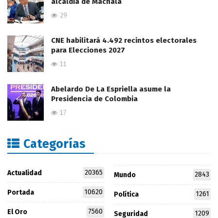
alcaldía de Machala
29
CNE habilitará 4.492 recintos electorales
para Elecciones 2027
11
Abelardo De La Espriella asume la
Presidencia de Colombia
17
Categorías
20365
Actualidad
2843
Mundo
10620
Portada
1261
Política
7560
El Oro
1209
Seguridad