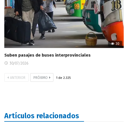
30
Suben pasajes de buses interprovinciales
30/07/2026
ANTERIOR
PRÓXIMO
1
de
2.325
Artículos relacionados