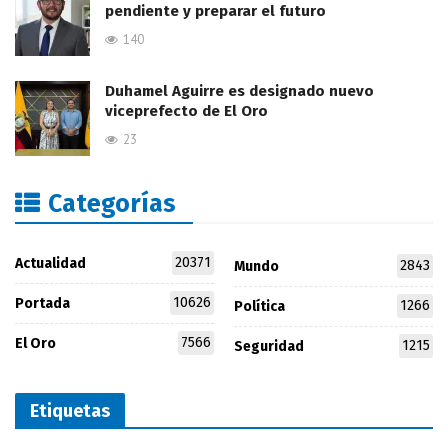
pendiente y preparar el futuro
140
Duhamel Aguirre es designado nuevo
viceprefecto de El Oro
23
Categorías
20371
Actualidad
2843
Mundo
10626
Portada
1266
Política
7566
El Oro
1215
Seguridad
Etiquetas