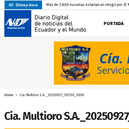
Última Hora
Nuevo Santa Rosa Sporting Club inicia su camino 
UTMACH fortalece la formación especializada con
PORTADA
Unidad Popular confirma acuerdo político con RC, 
Delegación de El Oro fiscaliza propaganda electo
Gobierno Estudiantil Ugartino 2026-2027, fue po
Prefecto Clemente Bravo Inauguró Centro de Aco
Carlos Rodríguez presentó documentación certific
Colombia reanuda venta de energía
hace 2 dí
Sin objeciones la candidatura de Carlos Rodríguez
Home
Cia. Multioro S.A._20250927_150139_0000
Cia. Multioro S.A._2025092