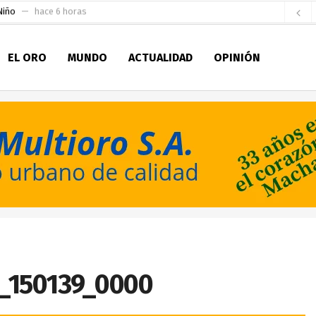
en la Serie A del Fútbol Femenino Nacional 2026
hace 18 horas
 su Maestría en Producción Animal
hace 20 horas
EL ORO
MUNDO
ACTUALIDAD
OPINIÓN
socialismo y Lista 70 en Pichincha y varias provincias
hace 1 día
ral
hace 1 día
sesionado
hace 1 día
pio Casa del Pescador Artesanal Orense
hace 2 días
ada para su inscripción a la alcaldía de Machala
hace 2 días
as
 para la Alcaldía de Machala
hace 1 hora
7_150139_0000