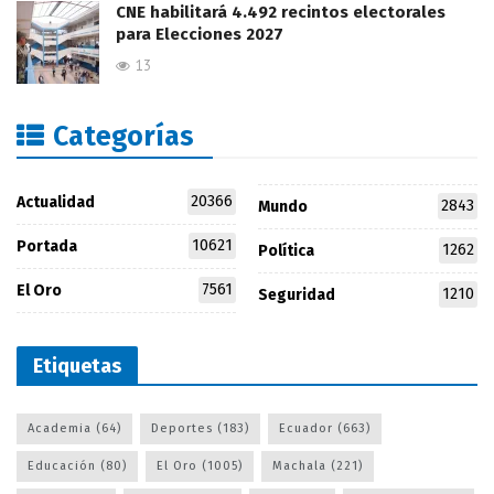
CNE habilitará 4.492 recintos electorales
para Elecciones 2027
13
Categorías
20366
Actualidad
2843
Mundo
10621
Portada
1262
Política
7561
El Oro
1210
Seguridad
Etiquetas
Academia
(64)
Deportes
(183)
Ecuador
(663)
Educación
(80)
El Oro
(1005)
Machala
(221)