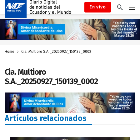
En vivo
Home
Cia. Multioro S.A._20250927_150139_0002
Cia. Multioro
S.A._20250927_150139_0002
Artículos relacionados