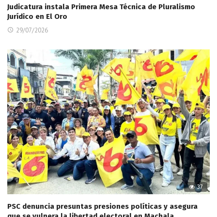
Judicatura instala Primera Mesa Técnica de Pluralismo
Jurídico en El Oro
29/07/2026
37
PSC denuncia presuntas presiones políticas y asegura
que se vulnera la libertad electoral en Machala