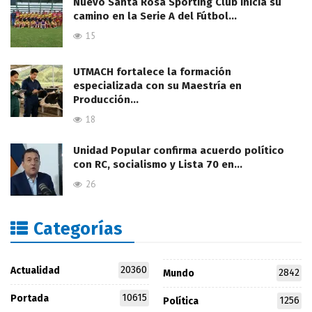
Nuevo Santa Rosa Sporting Club inicia su
camino en la Serie A del Fútbol…
15
UTMACH fortalece la formación
especializada con su Maestría en
Producción…
18
Unidad Popular confirma acuerdo político
con RC, socialismo y Lista 70 en…
26
Categorías
20360
Actualidad
2842
Mundo
10615
Portada
1256
Política