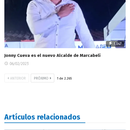
1,047
Jonny Cueva es el nuevo Alcalde de Marcabelí
06/02/2023
ANTERIOR
PRÓXIMO
1
de
2.265
Artículos relacionados