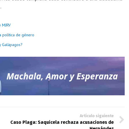
.
de MJRV
a política de género
 y Galápagos?
Artículo siguiente
Caso Plaga: Saquicela rechaza acusaciones de
Hernández