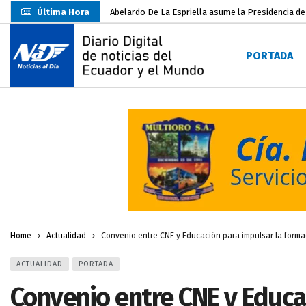
Última Hora
Abelardo De La Espriella asume la Presidencia d
Sin objeciones la candidatura de Carlos Rodríguez
PORTADA
Más de 3.800 escuelas estarían en riesgo por El 
Nuevo Santa Rosa Sporting Club inicia su camino 
UTMACH fortalece la formación especializada con
Unidad Popular confirma acuerdo político con RC, 
Delegación de El Oro fiscaliza propaganda electo
Gobierno Estudiantil Ugartino 2026-2027, fue po
Darwin Pereira oficializa su candidatura a la alca
Home
Actualidad
Convenio entre CNE y Educación para impulsar la forma
ACTUALIDAD
PORTADA
Convenio entre CNE y Educa