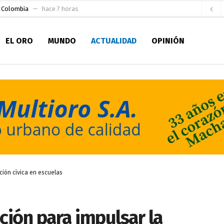
e Colombia
hace 7 horas
 para la Alcaldía de Machala
hace 13 horas
EL ORO
MUNDO
ACTUALIDAD
OPINIÓN
Niño
hace 18 horas
en la Serie A del Fútbol Femenino Nacional 2026
hace 1 día
 su Maestría en Producción Animal
hace 1 día
socialismo y Lista 70 en Pichincha y varias provincias
hace 1 día
ral
hace 2 días
sesionado
hace 2 días
ldía de Machala
hace 5 horas
ción cívica en escuelas
ción para impulsar la